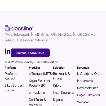
Yıldız Teknopark İkitelli Binası, Ofis No:2-22, İkitelli OSB Mah.
34490 Başakşehir, İstanbul
Bültene Abone Olun
© 2026 Verion Teknoloji. Tüm hakları saklıdır.
Platform
Modüller
Sektörler
Kurumsal
Platformu
e-Tebligat (UETS)
Bankacılık &
İş Ortağımız Olun
Keşfedin
Finans
Kayıtlı Elektronik
Hakkımızda
Sıkça Sorulan
Posta (KEP)
Kripto
Referanslarımız
Sorular
e-İmzalama
İnsan Kaynakları
Başarı Hikayeleri
Delil Takip &
Sigorta
Webinar
Arşivleme