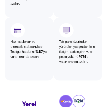
azaltın.
Hazır şablonlar ve
Tek panel üzerinden
otomatik iş akışlarıyla e-
yürütülen yazışmalar ile iç
Tebligat hatalarını
%87
’ye
iletişimi sadeleştirin ve e-
varan oranda azaltın.
posta yükünü
%75
’e
varan oranda azaltın.
Yerel