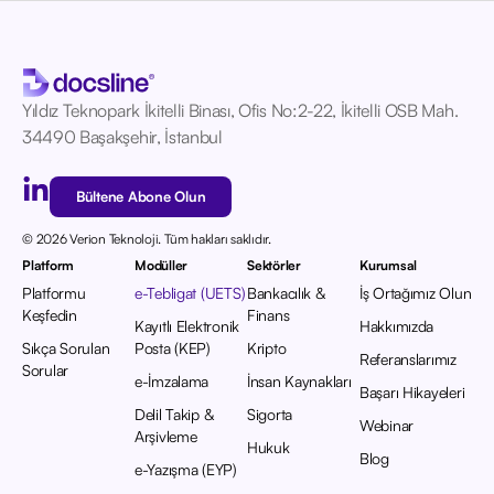
Yıldız Teknopark İkitelli Binası, Ofis No:2-22, İkitelli OSB Mah.
34490 Başakşehir, İstanbul
Bültene Abone Olun
© 2026 Verion Teknoloji. Tüm hakları saklıdır.
Platform
Modüller
Sektörler
Kurumsal
Platformu
e-Tebligat (UETS)
Bankacılık &
İş Ortağımız Olun
Keşfedin
Finans
Kayıtlı Elektronik
Hakkımızda
Sıkça Sorulan
Posta (KEP)
Kripto
Referanslarımız
Sorular
e-İmzalama
İnsan Kaynakları
Başarı Hikayeleri
Delil Takip &
Sigorta
Webinar
Arşivleme
Hukuk
Blog
e-Yazışma (EYP)