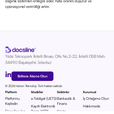
dağınık sistemleri entegre eder, hata oranını düşürür ve
operasyonel verimliliği artırır.
Yıldız Teknopark İkitelli Binası, Ofis No:2-22, İkitelli OSB Mah.
34490 Başakşehir, İstanbul
Bültene Abone Olun
© 2026 Verion Teknoloji. Tüm hakları saklıdır.
Platform
Modüller
Sektörler
Kurumsal
Platformu
e-Tebligat (UETS)
Bankacılık &
İş Ortağımız Olun
Keşfedin
Finans
Kayıtlı Elektronik
Hakkımızda
Sıkça Sorulan
Posta (KEP)
Kripto
Referanslarımız