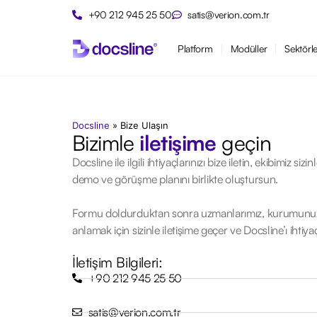
+90 212 945 25 50
satis@verion.com.tr
Platform
Modüller
Sektörl
Docsline
»
Bize Ulaşın
Bizimle
iletişime
geçin
Docsline ile ilgili ihtiyaçlarınızı bize iletin, ekibimiz si
demo ve görüşme planını birlikte oluştursun.
Formu doldurduktan sonra uzmanlarımız, kurumunuz
anlamak için sizinle iletişime geçer ve Docsline’ı ihtiyaç
İletişim Bilgileri:
+90 212 945 25 50
satis@verion.com.tr