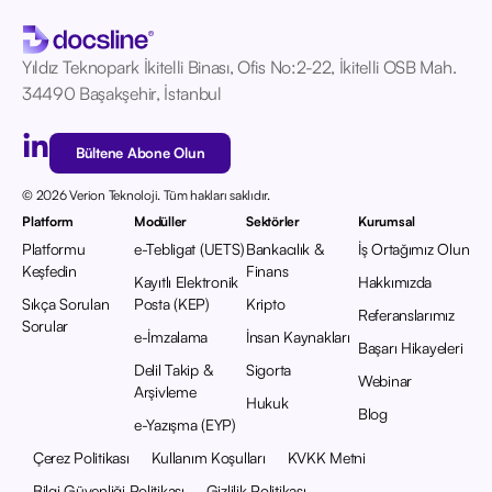
Yıldız Teknopark İkitelli Binası, Ofis No:2-22, İkitelli OSB Mah.
34490 Başakşehir, İstanbul
Bültene Abone Olun
© 2026 Verion Teknoloji. Tüm hakları saklıdır.
Platform
Modüller
Sektörler
Kurumsal
Platformu
e-Tebligat (UETS)
Bankacılık &
İş Ortağımız Olun
Keşfedin
Finans
Kayıtlı Elektronik
Hakkımızda
Sıkça Sorulan
Posta (KEP)
Kripto
Referanslarımız
Sorular
e-İmzalama
İnsan Kaynakları
Başarı Hikayeleri
Delil Takip &
Sigorta
Webinar
Arşivleme
Hukuk
Blog
e-Yazışma (EYP)
Çerez Politikası
Kullanım Koşulları
KVKK Metni
Bilgi Güvenliği Politikası
Gizlilik Politikası