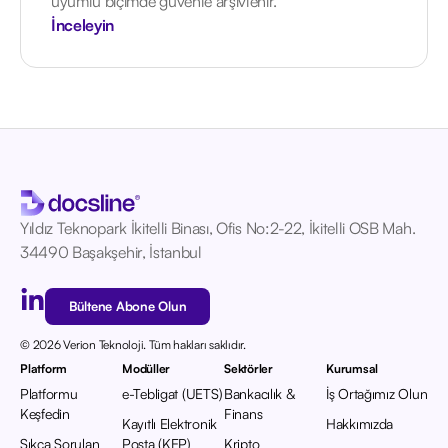
uyumlu biçimde güvenle arşivlenir.
İnceleyin
Yıldız Teknopark İkitelli Binası, Ofis No:2-22, İkitelli OSB Mah.
34490 Başakşehir, İstanbul
Bültene Abone Olun
© 2026 Verion Teknoloji. Tüm hakları saklıdır.
Platform
Modüller
Sektörler
Kurumsal
Platformu
e-Tebligat (UETS)
Bankacılık &
İş Ortağımız Olun
Keşfedin
Finans
Kayıtlı Elektronik
Hakkımızda
Sıkça Sorulan
Posta (KEP)
Kripto