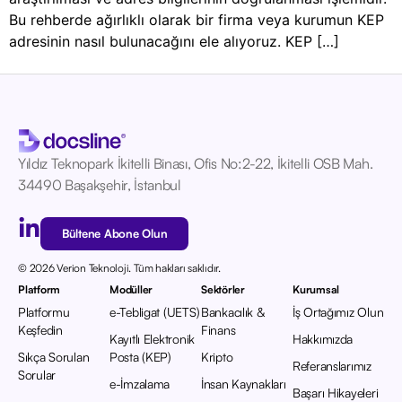
Bu rehberde ağırlıklı olarak bir firma veya kurumun KEP
adresinin nasıl bulunacağını ele alıyoruz. KEP […]
Yıldız Teknopark İkitelli Binası, Ofis No:2-22, İkitelli OSB Mah.
34490 Başakşehir, İstanbul
Bültene Abone Olun
© 2026 Verion Teknoloji. Tüm hakları saklıdır.
Platform
Modüller
Sektörler
Kurumsal
Platformu
e-Tebligat (UETS)
Bankacılık &
İş Ortağımız Olun
Keşfedin
Finans
Kayıtlı Elektronik
Hakkımızda
Sıkça Sorulan
Posta (KEP)
Kripto
Referanslarımız
Sorular
e-İmzalama
İnsan Kaynakları
Başarı Hikayeleri