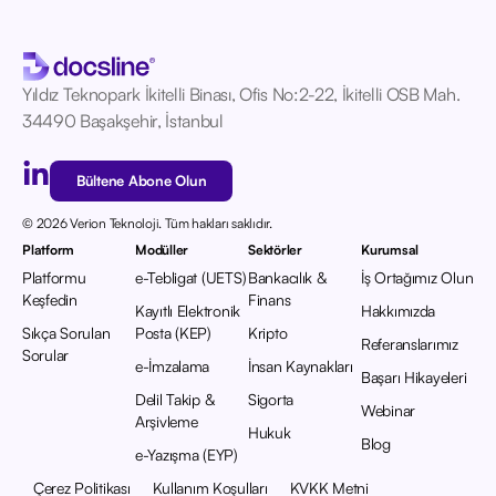
Yıldız Teknopark İkitelli Binası, Ofis No:2-22, İkitelli OSB Mah.
34490 Başakşehir, İstanbul
Bültene Abone Olun
© 2026 Verion Teknoloji. Tüm hakları saklıdır.
Platform
Modüller
Sektörler
Kurumsal
Platformu
e-Tebligat (UETS)
Bankacılık &
İş Ortağımız Olun
Keşfedin
Finans
Kayıtlı Elektronik
Hakkımızda
Sıkça Sorulan
Posta (KEP)
Kripto
Referanslarımız
Sorular
e-İmzalama
İnsan Kaynakları
Başarı Hikayeleri
Delil Takip &
Sigorta
Webinar
Arşivleme
Hukuk
Blog
e-Yazışma (EYP)
Çerez Politikası
Kullanım Koşulları
KVKK Metni