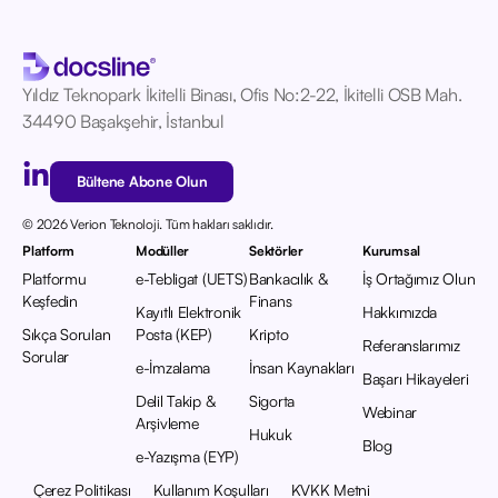
Yıldız Teknopark İkitelli Binası, Ofis No:2-22, İkitelli OSB Mah.
34490 Başakşehir, İstanbul
Bültene Abone Olun
© 2026 Verion Teknoloji. Tüm hakları saklıdır.
Platform
Modüller
Sektörler
Kurumsal
Platformu
e-Tebligat (UETS)
Bankacılık &
İş Ortağımız Olun
Keşfedin
Finans
Kayıtlı Elektronik
Hakkımızda
Sıkça Sorulan
Posta (KEP)
Kripto
Referanslarımız
Sorular
e-İmzalama
İnsan Kaynakları
Başarı Hikayeleri
Delil Takip &
Sigorta
Webinar
Arşivleme
Hukuk
Blog
e-Yazışma (EYP)
Çerez Politikası
Kullanım Koşulları
KVKK Metni